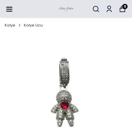
0
Kolye
Kolye Ucu