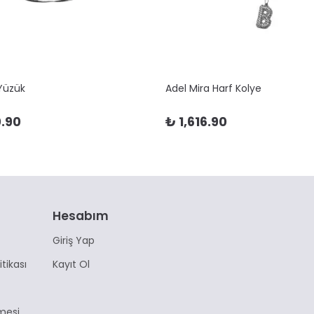
 Yüzük
Adel Mira Harf Kolye
.90
₺ 1,616.90
Hesabım
Giriş Yap
itikası
Kayıt Ol
mesi