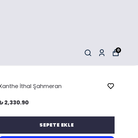
0
Xanthe İthal Şahmeran
₺ 2,330.90
SEPETE EKLE