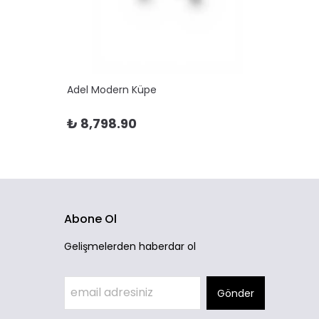
Adel Modern Küpe
Adela 
₺ 8,798.90
₺ 10
Abone Ol
Gelişmelerden haberdar ol
Gönder