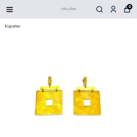
0
Küpeler