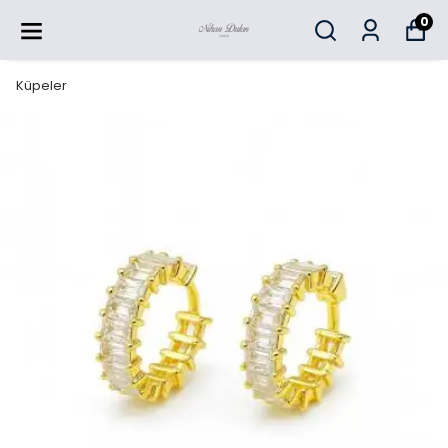
0
Küpeler