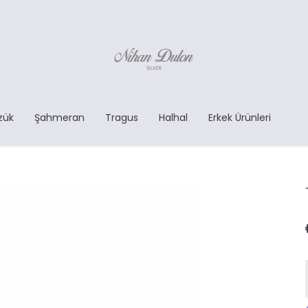
zük
Şahmeran
Tragus
Halhal
Erkek Ürünleri