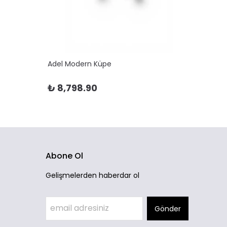
Adel Modern Küpe
Adela 
₺ 8,798.90
₺ 10
Abone Ol
Gelişmelerden haberdar ol
Gönder