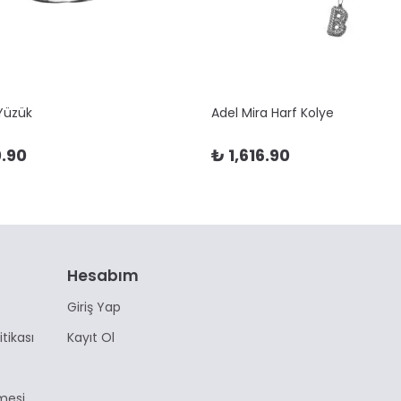
 Yüzük
Adel Mira Harf Kolye
.90
₺ 1,616.90
Hesabım
Giriş Yap
itikası
Kayıt Ol
mesi