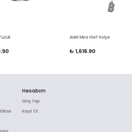
 Yüzük
Adel Mira Harf Kolye
.90
₺ 1,616.90
Hesabım
Giriş Yap
itikası
Kayıt Ol
mesi