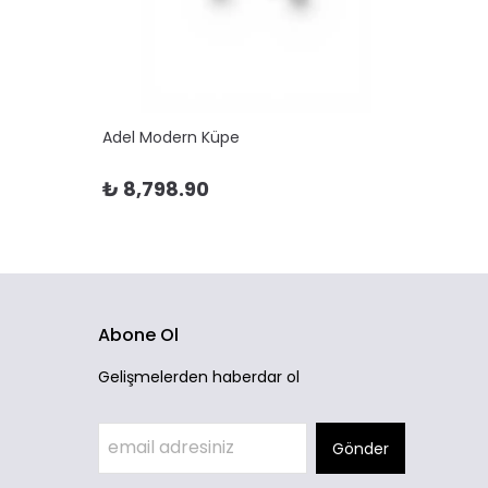
Adel Modern Küpe
Adela 
₺ 8,798.90
₺ 10
Abone Ol
Gelişmelerden haberdar ol
Gönder