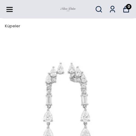
0
Küpeler