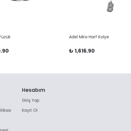
 Yüzük
Adel Mira Harf Kolye
.90
₺ 1,616.90
Hesabım
Giriş Yap
itikası
Kayıt Ol
mesi