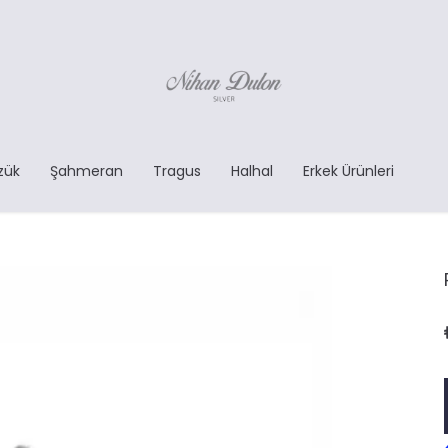
zük
Şahmeran
Tragus
Halhal
Erkek Ürünleri