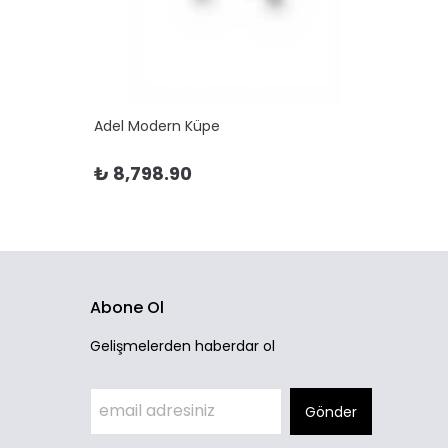
Adel Modern Küpe
Adela 
₺ 8,798.90
₺ 10
Abone Ol
Gelişmelerden haberdar ol
Gönder