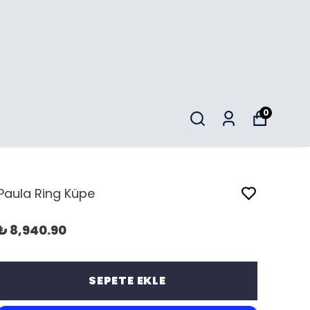
0
Paula Ring Küpe
₺ 8,940.90
SEPETE EKLE