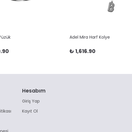
 Yüzük
Adel Mira Harf Kolye
.90
₺ 1,616.90
Hesabım
Giriş Yap
itikası
Kayıt Ol
mesi