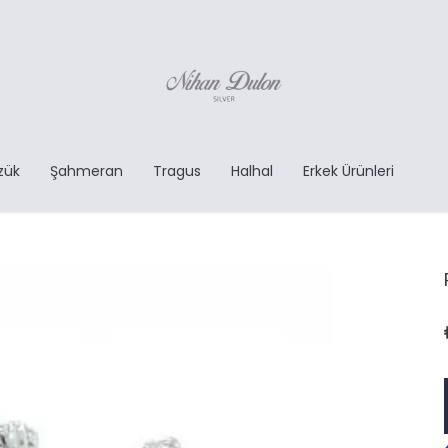
zük
Şahmeran
Tragus
Halhal
Erkek Ürünleri