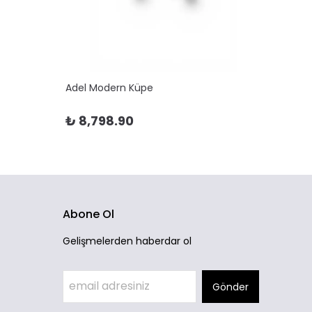
Adel Modern Küpe
Adela 
₺ 8,798.90
₺ 10
Abone Ol
Gelişmelerden haberdar ol
Gönder