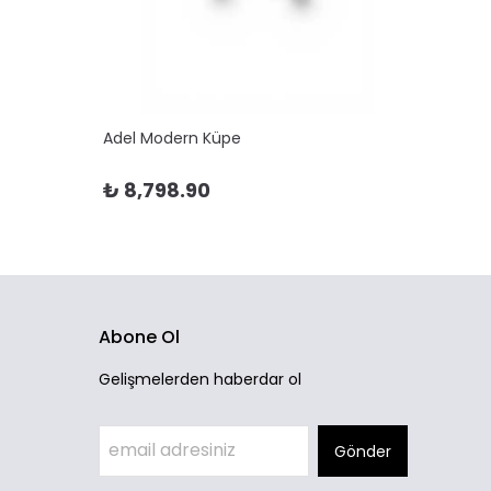
Adel Modern Küpe
Adela 
₺ 8,798.90
₺ 10
Abone Ol
Gelişmelerden haberdar ol
Gönder