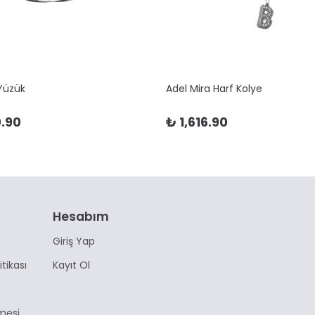
 Yüzük
Adel Mira Harf Kolye
.90
₺ 1,616.90
Hesabım
Giriş Yap
itikası
Kayıt Ol
mesi