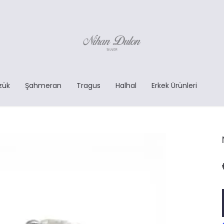
zük
Şahmeran
Tragus
Halhal
Erkek Ürünleri