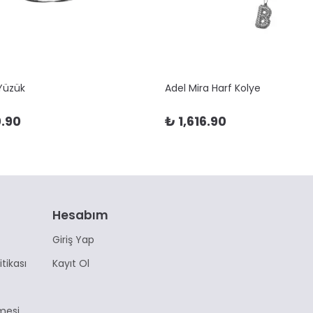
 Yüzük
Adel Mira Harf Kolye
.90
₺ 1,616.90
Hesabım
Giriş Yap
itikası
Kayıt Ol
mesi