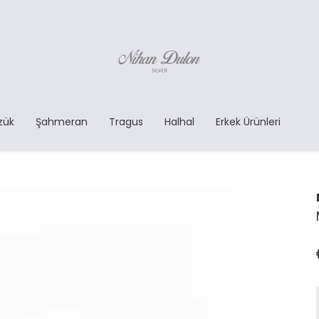
zük
Şahmeran
Tragus
Halhal
Erkek Ürünleri