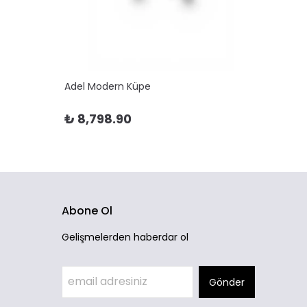
Adel Modern Küpe
Adela 
₺ 8,798.90
₺ 10
Abone Ol
Gelişmelerden haberdar ol
Gönder