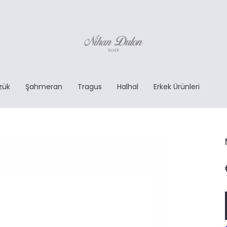
zük
Şahmeran
Tragus
Halhal
Erkek Ürünleri