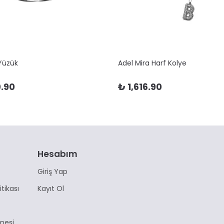
 Yüzük
Adel Mira Harf Kolye
.90
₺ 1,616.90
Hesabım
Giriş Yap
itikası
Kayıt Ol
mesi