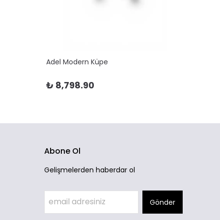
Adel Modern Küpe
Adela 
₺ 8,798.90
₺ 10
Abone Ol
Gelişmelerden haberdar ol
Gönder