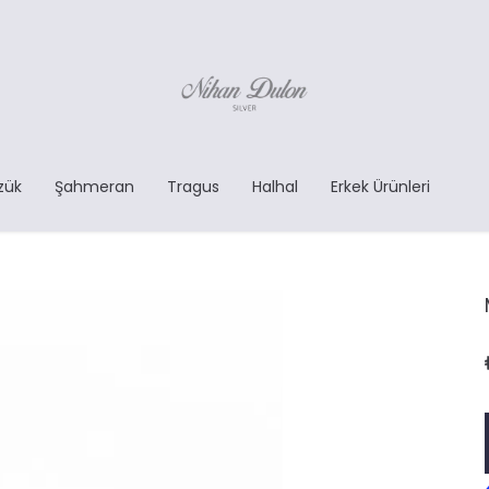
zük
Şahmeran
Tragus
Halhal
Erkek Ürünleri