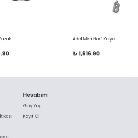
 Yüzük
Adel Mira Harf Kolye
.90
₺ 1,616.90
Hesabım
Giriş Yap
itikası
Kayıt Ol
mesi