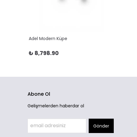
Adel Modern Küpe
Adela 
₺ 8,798.90
₺ 10
Abone Ol
Gelişmelerden haberdar ol
Gönder