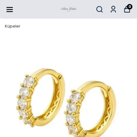
0
Küpeler