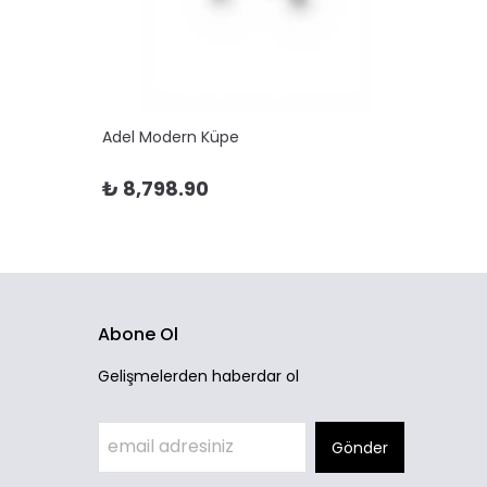
Adel Modern Küpe
Adela 
₺ 8,798.90
₺ 10
Abone Ol
Gelişmelerden haberdar ol
Gönder