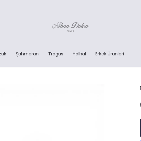
zük
Şahmeran
Tragus
Halhal
Erkek Ürünleri