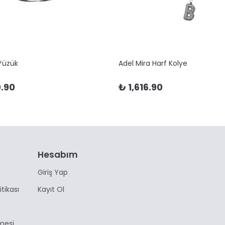
 Yüzük
Adel Mira Harf Kolye
.90
₺ 1,616.90
Hesabım
Giriş Yap
itikası
Kayıt Ol
mesi