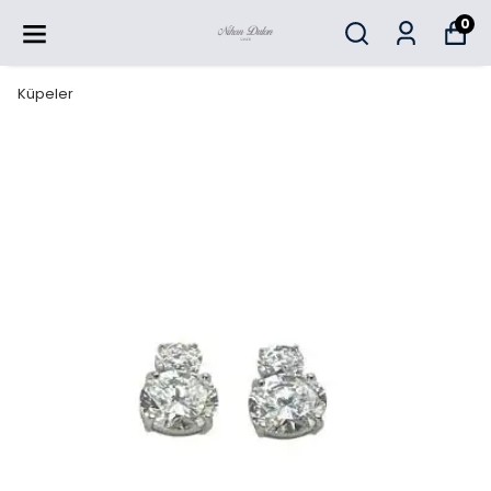
0
Küpeler