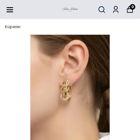
0
Küpeler