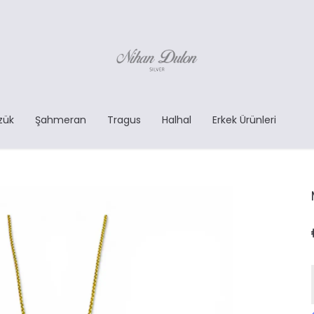
zük
Şahmeran
Tragus
Halhal
Erkek Ürünleri