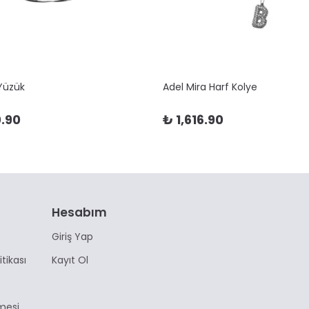
 Yüzük
Adel Mira Harf Kolye
.90
₺ 1,616.90
Hesabım
Giriş Yap
itikası
Kayıt Ol
mesi