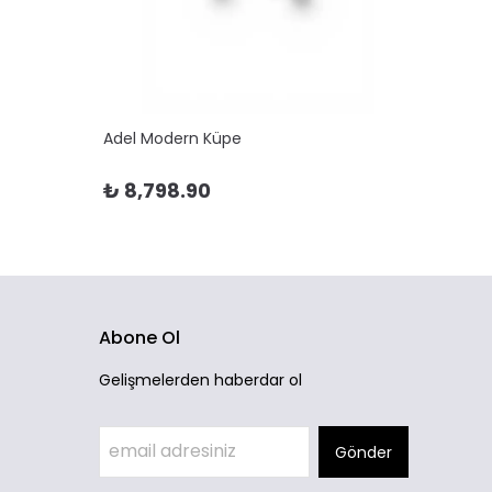
Adel Modern Küpe
Adela 
₺ 8,798.90
₺ 10
Abone Ol
Gelişmelerden haberdar ol
Gönder