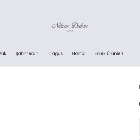
zük
Şahmeran
Tragus
Halhal
Erkek Ürünleri