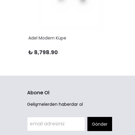
Adel Modern Küpe
Adela 
₺ 8,798.90
₺ 10
Abone Ol
Gelişmelerden haberdar ol
Gönder