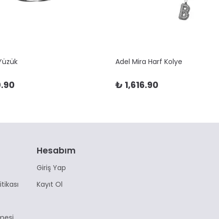
 Yüzük
Adel Mira Harf Kolye
.90
₺ 1,616.90
Hesabım
Giriş Yap
itikası
Kayıt Ol
mesi