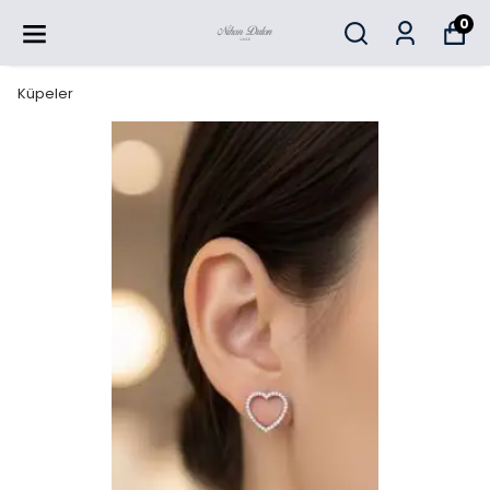
0
Küpeler