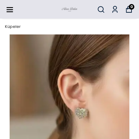
0
Küpeler