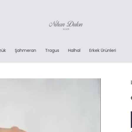
zük
Şahmeran
Tragus
Halhal
Erkek Ürünleri