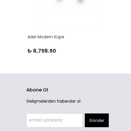
Adel Modern Küpe
Adela 
₺ 8,798.90
₺ 10
Abone Ol
Gelişmelerden haberdar ol
Gönder