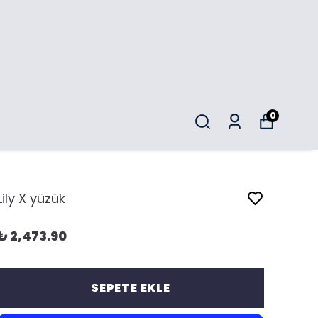
0
Lily X yüzük
₺ 2,473.90
SEPETE EKLE