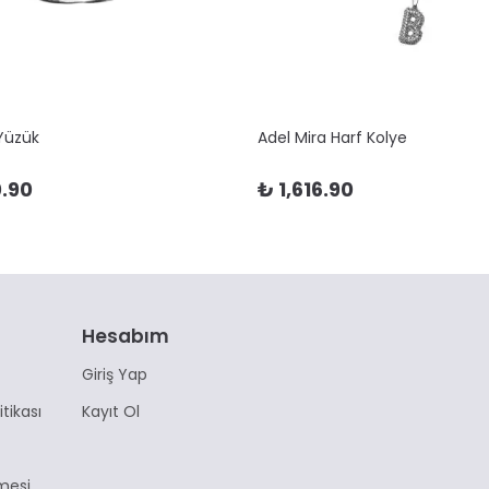
 Yüzük
Adel Mira Harf Kolye
.90
₺ 1,616.90
Hesabım
Giriş Yap
itikası
Kayıt Ol
mesi