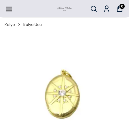
0
Kolye
Kolye Ucu