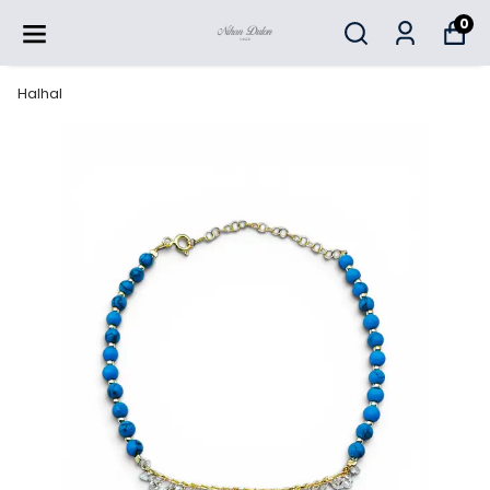
0
Halhal