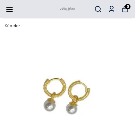
0
Küpeler