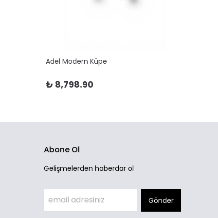
Adel Modern Küpe
Adela 
₺ 8,798.90
₺ 10
Abone Ol
Gelişmelerden haberdar ol
Gönder