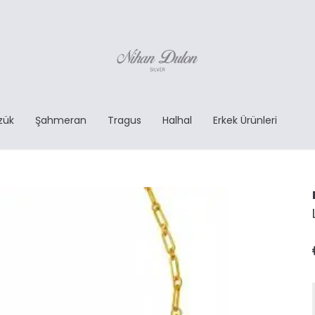
zük
Şahmeran
Tragus
Halhal
Erkek Ürünleri