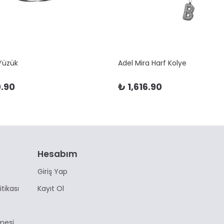
 Yüzük
Adel Mira Harf Kolye
.90
₺ 1,616.90
Hesabım
Giriş Yap
itikası
Kayıt Ol
mesi