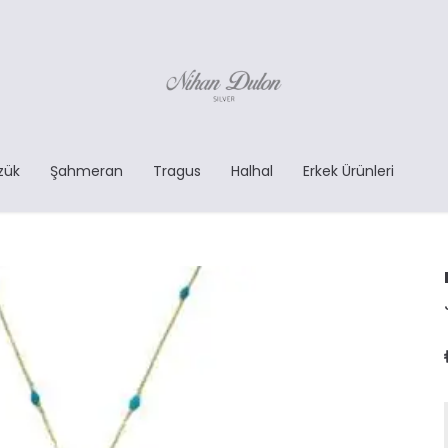
zük
Şahmeran
Tragus
Halhal
Erkek Ürünleri