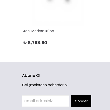
Adel Modern Küpe
Adela 
₺ 8,798.90
₺ 10
Abone Ol
Gelişmelerden haberdar ol
Gönder