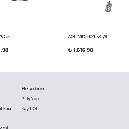
 Yüzük
Adel Mira Harf Kolye
.90
₺ 1,616.90
Hesabım
Giriş Yap
itikası
Kayıt Ol
mesi