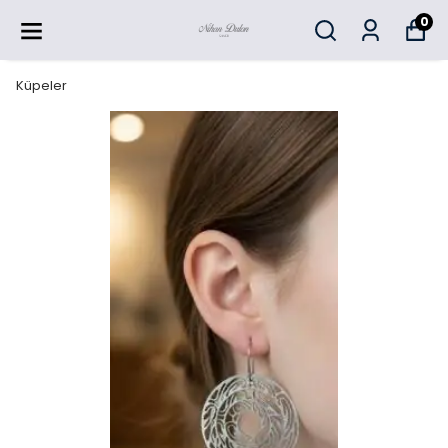
0
Küpeler