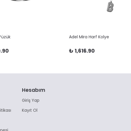
 Yüzük
Adel Mira Harf Kolye
.90
₺ 1,616.90
Hesabım
Giriş Yap
itikası
Kayıt Ol
mesi