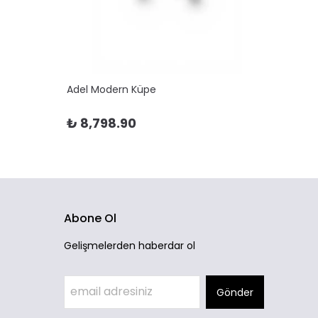
Adel Modern Küpe
Adela 
₺ 8,798.90
₺ 10
Abone Ol
Gelişmelerden haberdar ol
Gönder