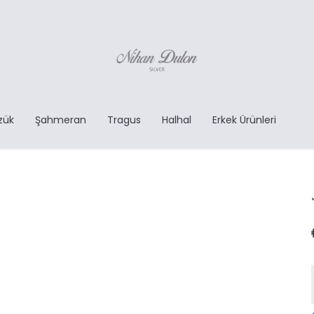
zük
Şahmeran
Tragus
Halhal
Erkek Ürünleri