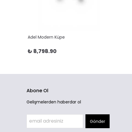
Adel Modern Küpe
Adela 
₺ 8,798.90
₺ 10
Abone Ol
Gelişmelerden haberdar ol
Gönder