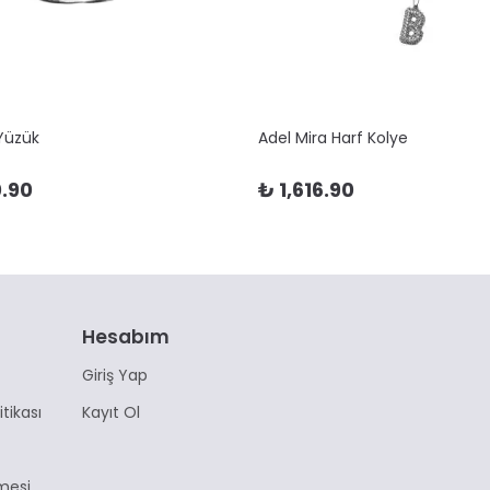
 Yüzük
Adel Mira Harf Kolye
.90
₺ 1,616.90
Hesabım
Giriş Yap
itikası
Kayıt Ol
mesi