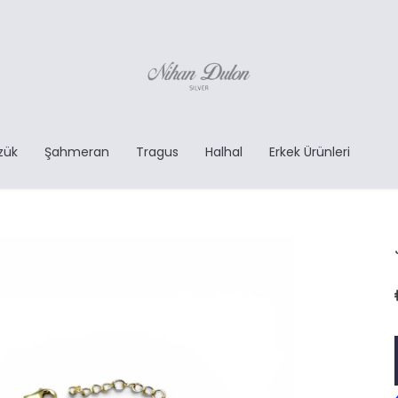
zük
Şahmeran
Tragus
Halhal
Erkek Ürünleri