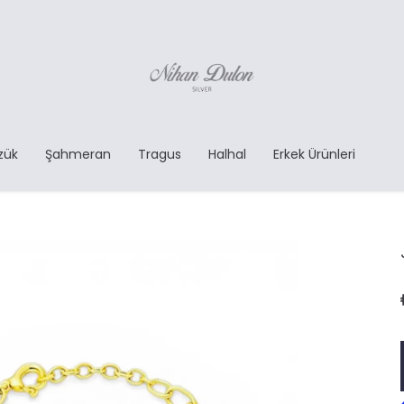
zük
Şahmeran
Tragus
Halhal
Erkek Ürünleri