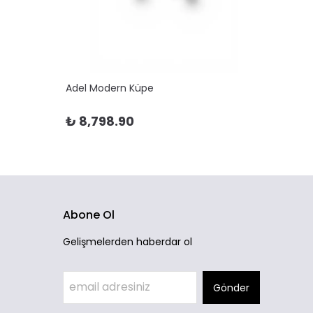
Adel Modern Küpe
Adela 
₺ 8,798.90
₺ 10
Abone Ol
Gelişmelerden haberdar ol
Gönder