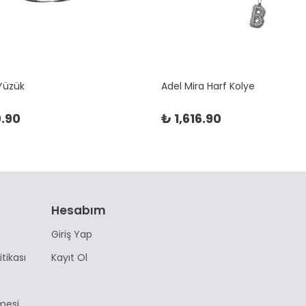
 Yüzük
Adel Mira Harf Kolye
.90
₺ 1,616.90
Hesabım
Giriş Yap
itikası
Kayıt Ol
mesi