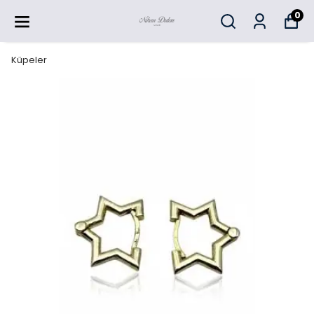
0
Küpeler