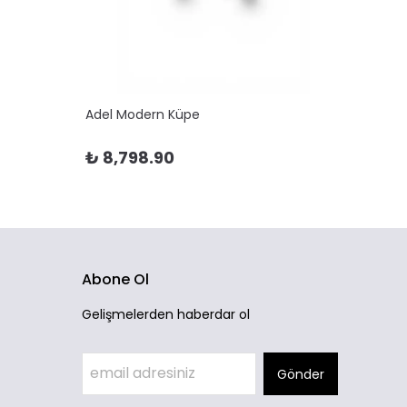
Adel Modern Küpe
Adela 
₺ 8,798.90
₺ 10
Abone Ol
Gelişmelerden haberdar ol
Gönder