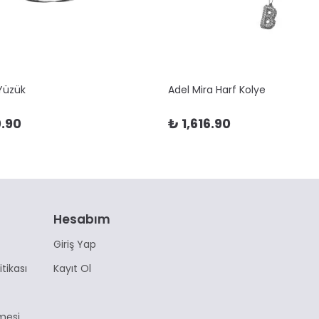
 Yüzük
Adel Mira Harf Kolye
.90
₺ 1,616.90
Hesabım
Giriş Yap
itikası
Kayıt Ol
mesi