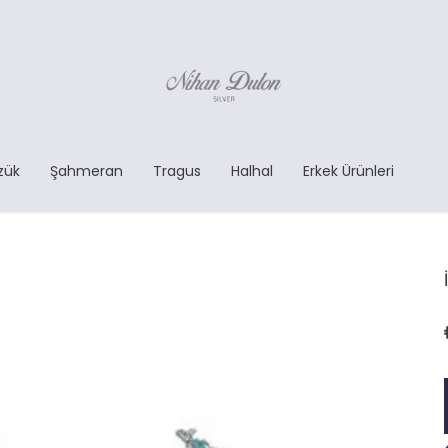
zük
Şahmeran
Tragus
Halhal
Erkek Ürünleri