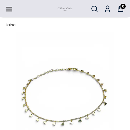
0
Halhal