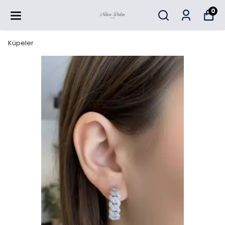
0
Küpeler