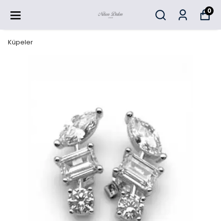
0
Küpeler