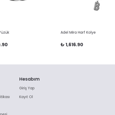
 Yüzük
Adel Mira Harf Kolye
.90
₺ 1,616.90
Hesabım
Giriş Yap
itikası
Kayıt Ol
mesi