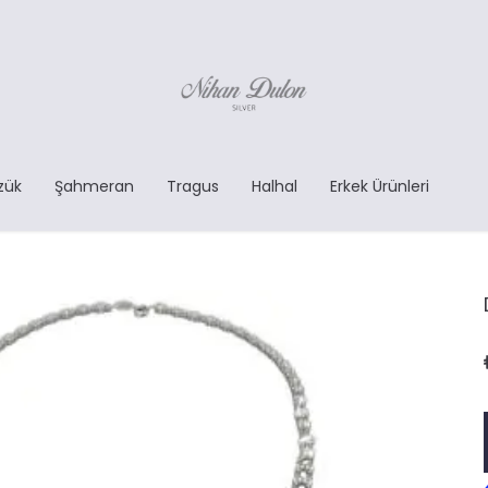
zük
Şahmeran
Tragus
Halhal
Erkek Ürünleri