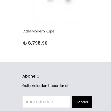
Adel Modern Küpe
Adela 
₺ 8,798.90
₺ 10
Abone Ol
Gelişmelerden haberdar ol
Gönder