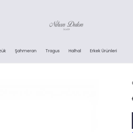
zük
Şahmeran
Tragus
Halhal
Erkek Ürünleri