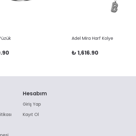
 Yüzük
Adel Mira Harf Kolye
.90
₺ 1,616.90
Hesabım
Giriş Yap
itikası
Kayıt Ol
mesi