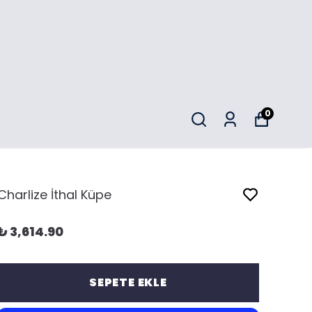
0
Charlize İthal Küpe
₺ 3,614.90
SEPETE EKLE