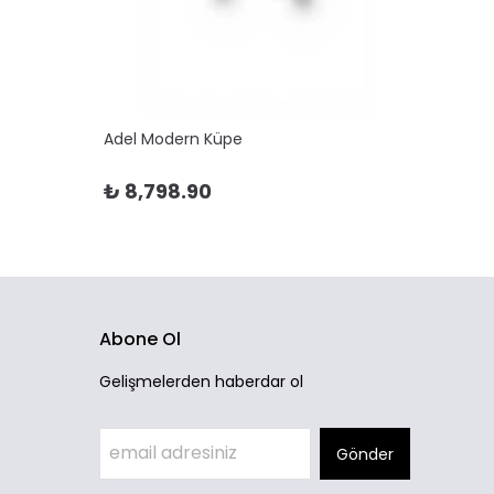
Adel Modern Küpe
Adela 
₺ 8,798.90
₺ 10
Abone Ol
Gelişmelerden haberdar ol
Gönder