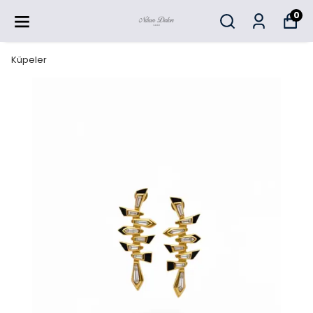
0
Küpeler