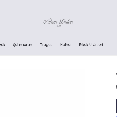
zük
Şahmeran
Tragus
Halhal
Erkek Ürünleri