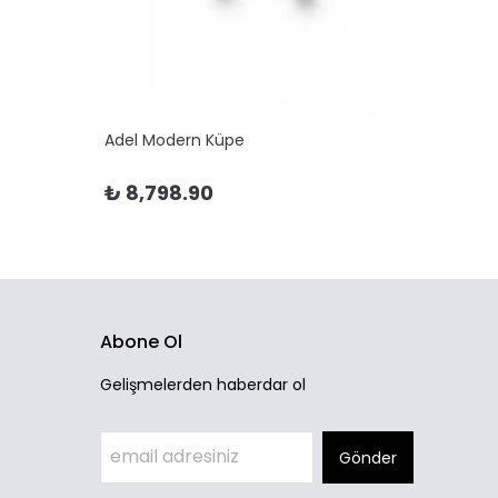
Adel Modern Küpe
Adela 
₺ 8,798.90
₺ 10
Abone Ol
Gelişmelerden haberdar ol
Gönder