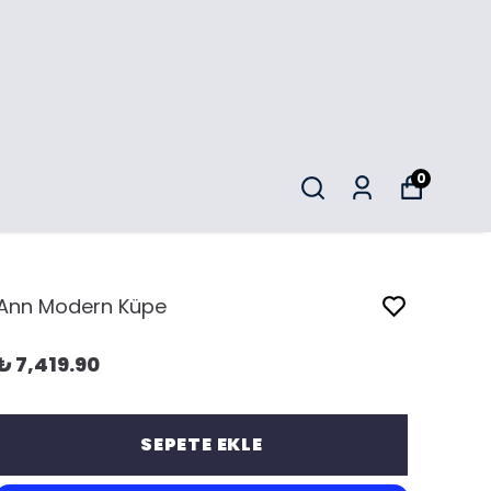
0
Ann Modern Küpe
₺ 7,419.90
SEPETE EKLE