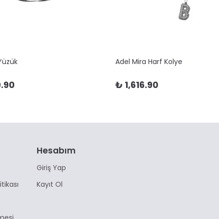
 Yüzük
Adel Mira Harf Kolye
.90
₺ 1,616.90
Hesabım
Giriş Yap
itikası
Kayıt Ol
mesi