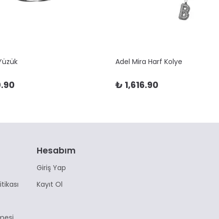
 Yüzük
Adel Mira Harf Kolye
.90
₺ 1,616.90
Hesabım
Giriş Yap
itikası
Kayıt Ol
mesi