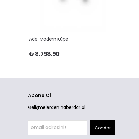
Adel Modern Küpe
Adela 
₺ 8,798.90
₺ 10
Abone Ol
Gelişmelerden haberdar ol
Gönder