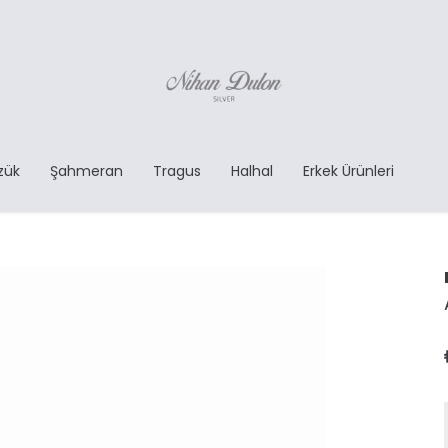
zük
Şahmeran
Tragus
Halhal
Erkek Ürünleri