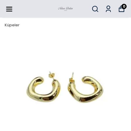
0
Küpeler