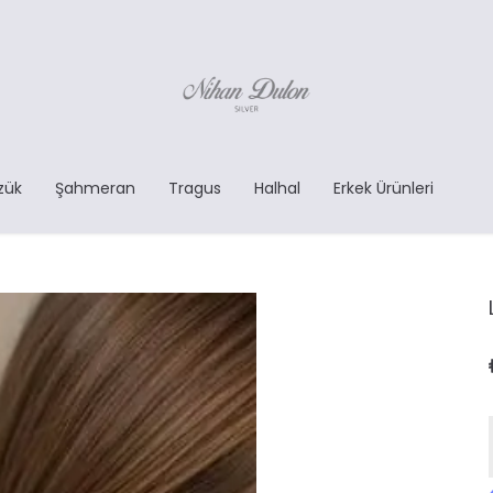
zük
Şahmeran
Tragus
Halhal
Erkek Ürünleri