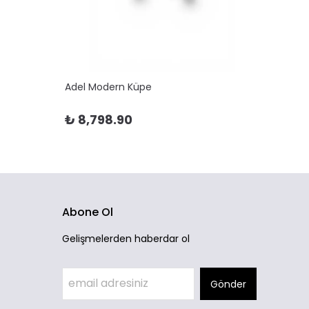
Adel Modern Küpe
Adela 
₺ 8,798.90
₺ 10
Abone Ol
Gelişmelerden haberdar ol
Gönder