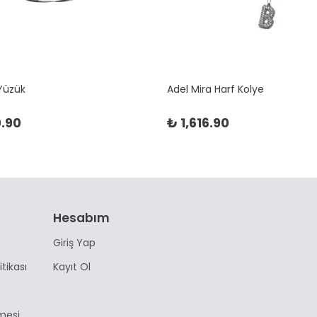
 Yüzük
Adel Mira Harf Kolye
.90
₺ 1,616.90
Hesabım
Giriş Yap
itikası
Kayıt Ol
mesi